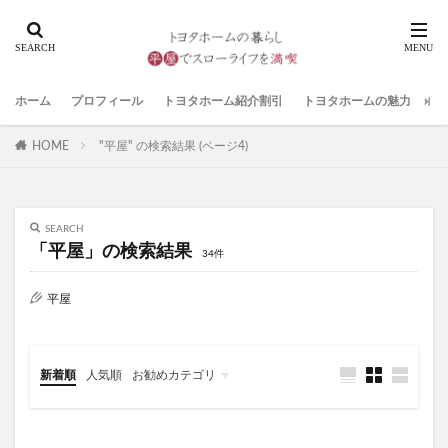
ホーム
プロフィール
トヨタホーム紹介割引
トヨタホームの魅力
家
HOME
"平屋" の検索結果 (ページ4)
SEARCH
「平屋」の検索結果
34件
平屋
新着順
人気順
お勧めカテゴリ
Web内覧会
家づくり計画
家電・家具