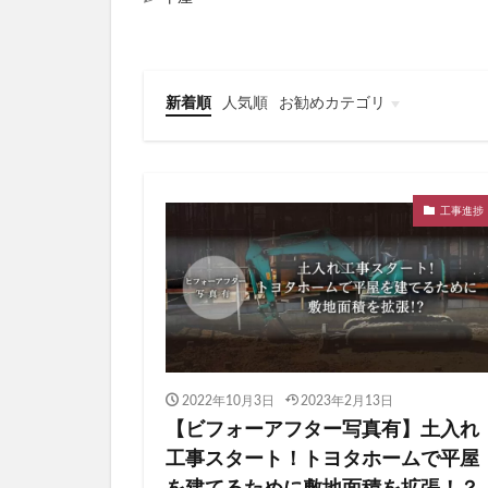
新着順
人気順
お勧めカテゴリ
Web内覧会
家づくり計画
家電・家具
工事進捗
2022年10月3日
2023年2月13日
【ビフォーアフター写真有】土入れ
工事スタート！トヨタホームで平屋