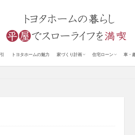
引
トヨタホームの魅力
家づくり計画
住宅ローン
車・
アイ工務店
一条工務店
トヨタホーム
工事進捗
打ち合わせ
審査について