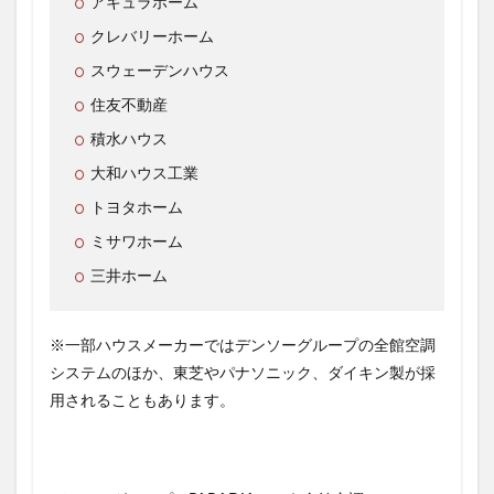
アキュラホーム
階
建
クレバリーホーム
て
スウェーデンハウス
）
住友不動産
2.2
ス
積水ハウス
マ
ー
大和ハウス工業
ト
トヨタホーム
エ
ア
ミサワホーム
ー
ズ
三井ホーム
プ
ラ
ス
※一部ハウスメーカーではデンソーグループの全館空調
の
価
システムのほか、東芝やパナソニック、ダイキン製が採
格
用されることもあります。
は
？
（
平
屋