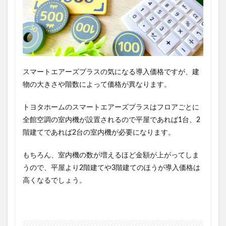
キ
ャ
ン
ペ
ー
ン
を
活
スマートエアーズプラスの気になる導入価格ですが、建
用
物の大きさや階数によって価格が異なります。
す
る
トヨタホームのスマートエアーズプラスはフロアごとに
4.2
全館空調の室内機が設置されるので平屋であれば1台、2
紹
階建てであれば2台の室内機が必要になります。
介
特
典
もちろん、室内機の数が増えるほど金額が上がってしま
を
うので、
平屋より2階建てや3階建てのほうが導入価格は
利
用
高くなるでしょう。
す
る
4.2.1
ど