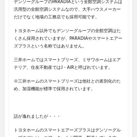
デンソーグループのPARADIAという全館空調システムは
）
汎用型の全館空調システムなので、大手ハウスメーカー
3
だけでなく地場の工務店でも採用可能です。
ス
マ
ー
トヨタホーム以外でもデンソーグループの全館空調はた
ト
くさん採用されていますが、PARADIAやスマートエアー
エ
ズプラスという名称ではありません。
ア
ー
ズ
三井ホームではスマートブリーズ、ミサワホームはエア
プ
テリア、住友不動産ではJ・AIRと呼ばれています。
ラ
ス
の
※三井ホームのスマートブリーズは他社との差別化のた
導
め、加湿機能が標準で採用されています。
入
価
格
に
割
話が逸れましたが・・・
引
は
あ
トヨタホームのスマートエアーズプラスはデンソーグル
る