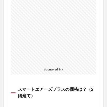
う
や
っ
て
紹
介
特
典
を
利
用
す
る
？
5
ま
Sponsored link
と
め
スマートエアーズプラスの価格は？（2
階建て）