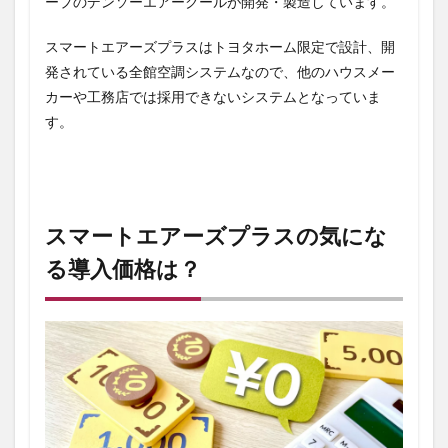
ープのデンソーエアークールが開発・製造しています。
？
4
スマートエアーズプラスはトヨタホーム限定で設計、開
ス
発されている全館空調システム
なので、他のハウスメー
マ
ー
カーや工務店では採用できないシステムとなっていま
ト
す。
エ
ア
ー
ズ
プ
ラ
スマートエアーズプラスの気にな
ス
を
る導入価格は？
お
得
に
導
入
す
る
方
法
4.1