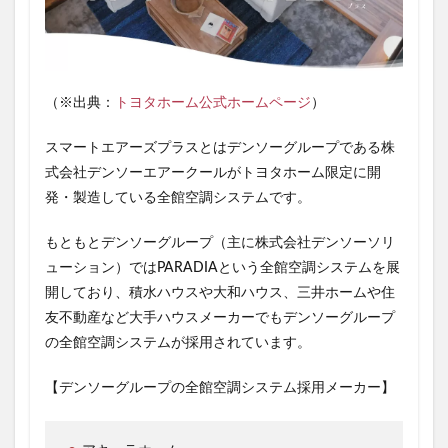
導
入
価
格
は
？
（※出典：
トヨタホーム公式ホームページ
）
2.1
ス
スマートエアーズプラスとはデンソーグループである株
マ
式会社デンソーエアークールがトヨタホーム限定に開
ー
ト
発・製造している全館空調システム
です。
エ
ア
もともとデンソーグループ（主に株式会社デンソーソリ
ー
ズ
ューション）ではPARADIAという全館空調システムを展
プ
開しており、積水ハウスや大和ハウス、三井ホームや住
ラ
友不動産など大手ハウスメーカーでもデンソーグループ
ス
の
の全館空調システムが採用されています。
価
格
【デンソーグループの全館空調システム採用メーカー】
は
？
（
2