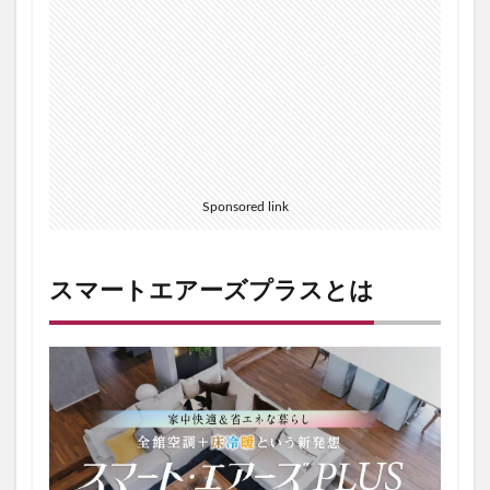
ー
ズ
プ
ラ
ス
と
は
2
ス
マ
Sponsored link
ー
ト
エ
ア
スマートエアーズプラスとは
ー
ズ
プ
ラ
ス
の
気
に
な
る