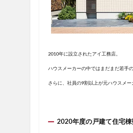
は
候
補
に
入
る
？
2010年に設立されたアイ工務店。
ハウスメーカーの中ではまだまだ若手
さらに、
社員の9割以上が元ハウスメー
2020年度の戸建て住宅