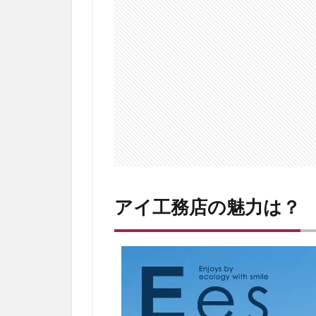
の
魅
力
は
？
1.1
2
0
2
0
年
度
の
アイ工務店の魅力は？
戸
建
て
住
宅
棟
数
ラ