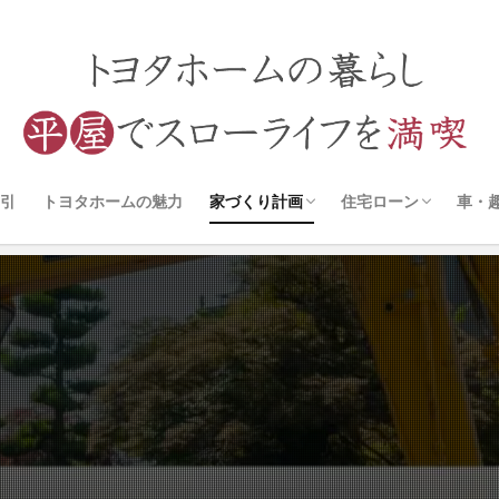
引
トヨタホームの魅力
家づくり計画
住宅ローン
車・
アイ工務店
一条工務店
トヨタホーム
工事進捗
打ち合わせ
審査について