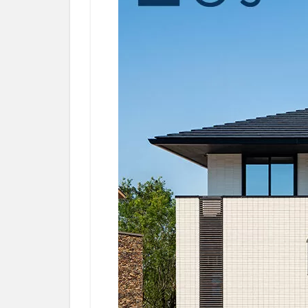
ン
キ
ン
グ
1.2
地
盤
改
良
工
事
が
無
料
2
ア
イ
工
務
店