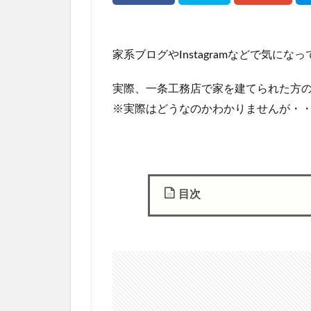
家系ブログやInstagramなどで気にな
実際、一条工務店で家を建てられた方
※実際はどうなのかわかりませんが・
目次
1
ア
イ
工
務
店