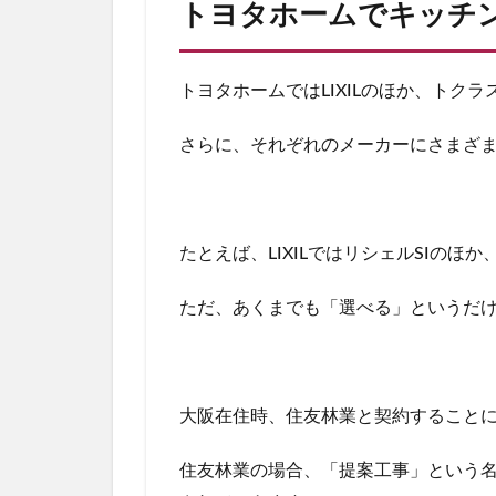
トヨタホームでキッチ
チ
ン
を
選
トヨタホームではLIXILのほか、トク
ん
だ
さらに、それぞれのメーカーにさまざ
？
1.2
ハ
イ
たとえば、LIXILではリシェルSIのほ
ブ
リ
ッ
ただ、
あくまでも「選べる」というだ
ド
ク
ォ
ー
大阪在住時、住友林業と契約すること
ツ
シ
ン
住友林業の場合、「提案工事」という
ク