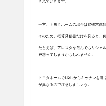
されていきます。
を
採
用
！
一方、
トヨタホームの場合は建物本体
2
サ
そのため、概算見積書だけを見ると、
ブ
キ
ッ
たとえば、
アレスタを選んでもリシェ
チ
戸惑ってしまうかもしれません。
ン
は
ど
う
す
トヨタホームでLIXILからキッチンを
る
が異なるので注意しましょう。
？
3
ま
と