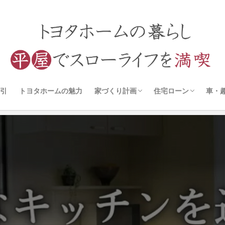
引
トヨタホームの魅力
家づくり計画
住宅ローン
車・
アイ工務店
一条工務店
トヨタホーム
工事進捗
打ち合わせ
審査について