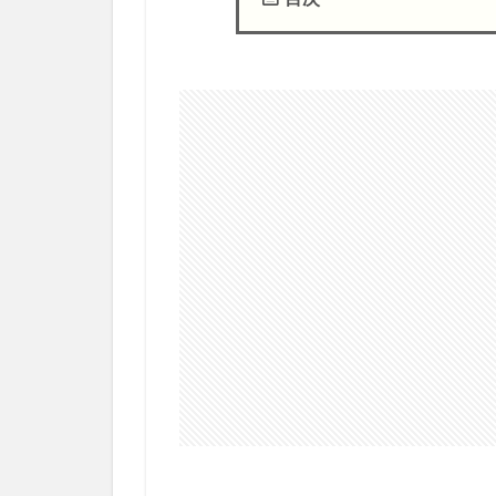
1
ト
ヨ
タ
ホ
ー
ム
で
キ
ッ
チ
ン
選
び
1.1
ど
の
キ
ッ