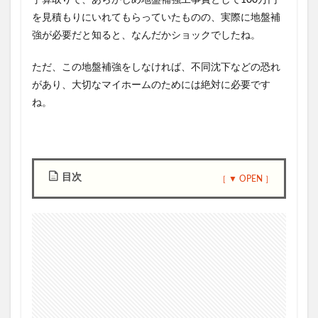
予算取りで、あらかじめ地盤補強工事費として100万円
を見積もりにいれてもらっていたものの、実際に地盤補
強が必要だと知ると、なんだかショックでしたね。
ただ、この地盤補強をしなければ、不同沈下などの恐れ
があり、大切なマイホームのためには絶対に必要です
ね。
目次
1
地
盤
補
強
工
事
が
ス