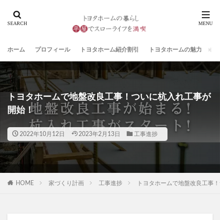
ホーム
プロフィール
トヨタホーム紹介割引
トヨタホームの魅力
家
トヨタホームで地盤改良工事！ついに杭入れ工事が
開始！
2022年10月12日
2023年2月13日
工事進捗
HOME
家づくり計画
工事進捗
トヨタホームで地盤改良工事！