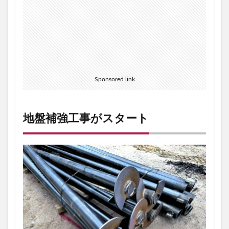
タ
ー
ト
2
地
盤
補
強
Sponsored link
後
の
様
子
地盤補強工事がスタート
3
ど
ん
な
機
械
で
地
盤
補
強
工