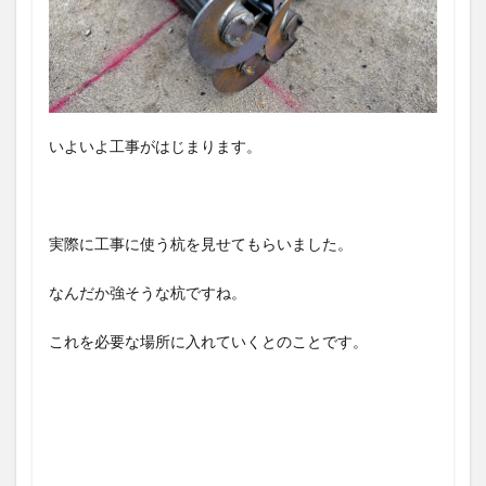
事
を
す
る
の
？
いよいよ工事がはじまります。
4
ま
と
め
実際に工事に使う杭を見せてもらいました。
なんだか強そうな杭ですね。
これを必要な場所に入れていくとのことです。