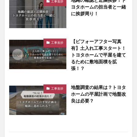
地縄の確認と近隣挨拶！ト
工事進捗
ヨタホームの担当者と一緒
に挨拶周り！
【ビフォーアフター写真
工事進捗
有】土入れ工事スタート！
トヨタホームで平屋を建て
るために敷地面積を拡
張！？
地盤調査の結果は？トヨタ
工事進捗
ホームの平屋計画で地盤改
良は必要？